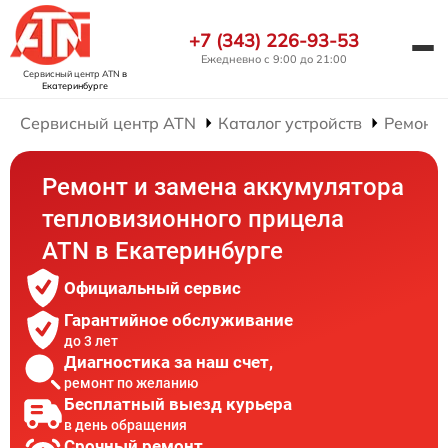
+7 (343) 226-93-53
Ежедневно с 9:00 до 21:00
Сервисный центр ATN
в
Екатеринбурге
Сервисный центр ATN
Каталог устройств
Ремонт
Ремонт и замена аккумулятора
тепловизионного прицела
ATN в Екатеринбурге
Официальный сервис
Гарантийное обслуживание
до 3 лет
Диагностика за наш счет,
ремонт по желанию
Бесплатный выезд курьера
в день обращения
Срочный ремонт