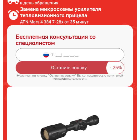
в день обращения
Замена микросхемы усилителя
тепловизионного прицела
ATN Mars 4 384 7-28x от 35 минут
Бесплатная консультация со
специалистом
Оставить заявку
Нажимая на кнопку "Оставить заявку" Вы соглашаетесь c
политикой
конфиденциальности