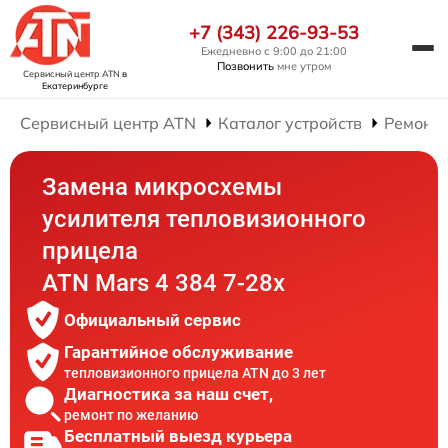
+7 (343) 226-93-53
Ежедневно с 9:00 до 21:00
Позвонить
мне утром
Сервисный центр ATN
в
Екатеринбурге
Сервисный центр ATN
Каталог устройств
Ремонт
Замена микросхемы
усилителя тепловизионного
прицела
ATN Mars 4 384 7-28x
Официальный сервис
Гарантийное обслуживание
тепловизионного прицела ATN до 3 лет
Диагностика за наш счет,
ремонт по желанию
Бесплатный выезд курьера