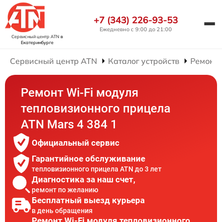
+7 (343) 226-93-53
Ежедневно с 9:00 до 21:00
Сервисный центр ATN
в
Екатеринбурге
Сервисный центр ATN
Каталог устройств
Ремонт
Ремонт Wi-Fi модуля
тепловизионного прицела
ATN Mars 4 384 1
Официальный сервис
Гарантийное обслуживание
тепловизионного прицела ATN до 3 лет
Диагностика за наш счет,
ремонт по желанию
Бесплатный выезд курьера
в день обращения
Ремонт Wi-Fi модуля тепловизионного