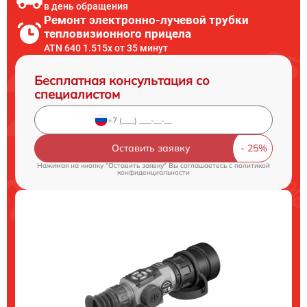
в день обращения
Ремонт электронно-лучевой трубки
тепловизионного прицела
ATN 640 1.515x от 35 минут
Бесплатная консультация со
специалистом
Оставить заявку
Нажимая на кнопку "Оставить заявку" Вы соглашаетесь c
политикой
конфиденциальности