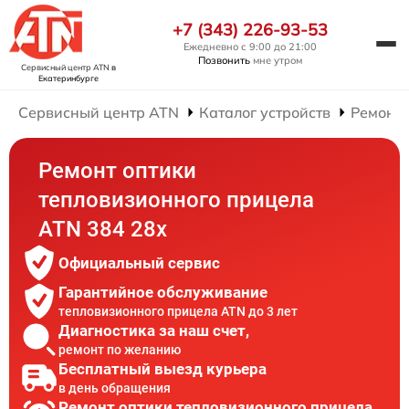
+7 (343) 226-93-53
Ежедневно с 9:00 до 21:00
Позвонить
мне утром
Сервисный центр ATN
в
Екатеринбурге
Сервисный центр ATN
Каталог устройств
Ремонт
Ремонт оптики
тепловизионного прицела
ATN 384 28x
Официальный сервис
Гарантийное обслуживание
тепловизионного прицела ATN до 3 лет
Диагностика за наш счет,
ремонт по желанию
Бесплатный выезд курьера
в день обращения
Ремонт оптики тепловизионного прицела