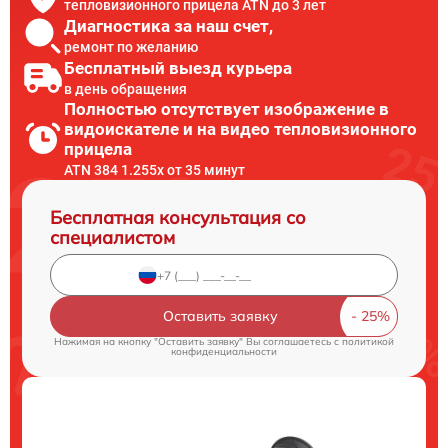
тепловизионного прицела ATN до 3 лет
Диагностика за наш счет,
ремонт по желанию
Бесплатный выезд курьера
в день обращения
Полностью отсутствует изображение в
видоискателе и на видео тепловизионного
прицела
ATN 384 1.255х от 35 минут
Бесплатная консультация со
специалистом
Оставить заявку
Нажимая на кнопку "Оставить заявку" Вы соглашаетесь c
политикой
конфиденциальности