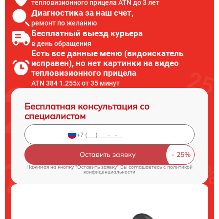
тепловизионного прицела ATN до 3 лет
Диагностика за наш счет,
ремонт по желанию
Бесплатный выезд курьера
в день обращения
Есть все данные меню (видоискатель
исправен), но нет картинки на видео
тепловизионного прицела
ATN 384 1.255х от 35 минут
Бесплатная консультация со
специалистом
Оставить заявку
Нажимая на кнопку "Оставить заявку" Вы соглашаетесь c
политикой
конфиденциальности