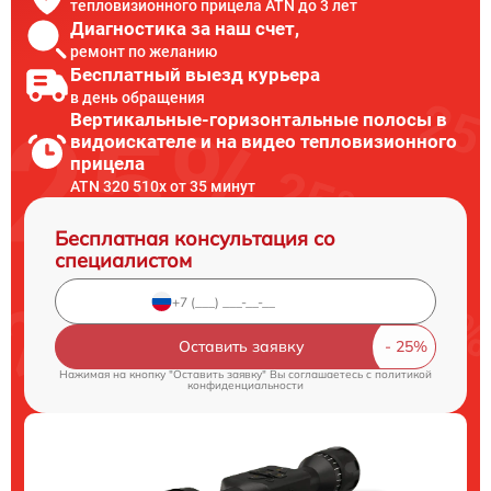
тепловизионного прицела ATN до 3 лет
Диагностика за наш счет,
ремонт по желанию
Бесплатный выезд курьера
в день обращения
Вертикальные-горизонтальные полосы в
видоискателе и на видео тепловизионного
прицела
ATN 320 510x от 35 минут
Бесплатная консультация со
специалистом
Оставить заявку
Нажимая на кнопку "Оставить заявку" Вы соглашаетесь c
политикой
конфиденциальности