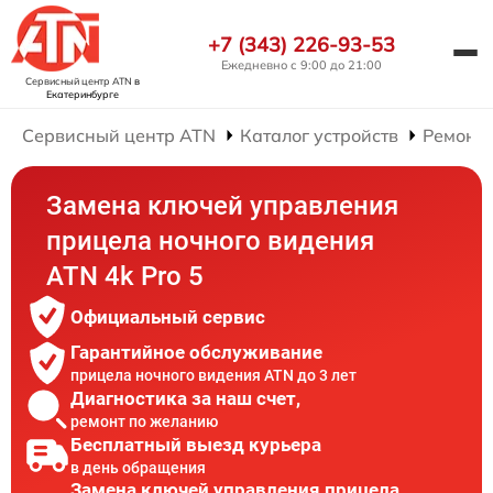
+7 (343) 226-93-53
Ежедневно с 9:00 до 21:00
Сервисный центр ATN
в
Екатеринбурге
Сервисный центр ATN
Каталог устройств
Ремонт 
Замена ключей управления
прицела ночного видения
ATN 4k Pro 5
Официальный сервис
Гарантийное обслуживание
прицела ночного видения ATN до 3 лет
Диагностика за наш счет,
ремонт по желанию
Бесплатный выезд курьера
в день обращения
Замена ключей управления прицела