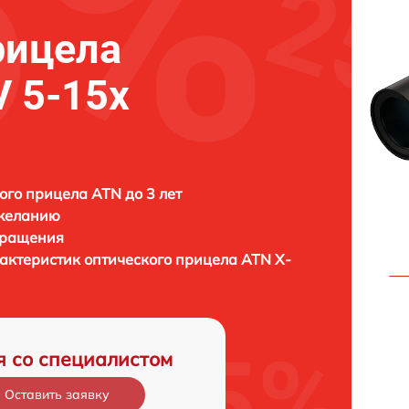
рицела
V 5-15x
ого прицела ATN до 3 лет
 желанию
бращения
актеристик оптического прицела
ATN X-
я со специалистом
Оставить заявку