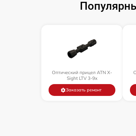
Популярны
Оптический прицел ATN X-
О
Sight LTV 3-9x
Заказать ремонт