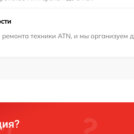
сти
ремонта техники ATN, и мы организуем до
ция?