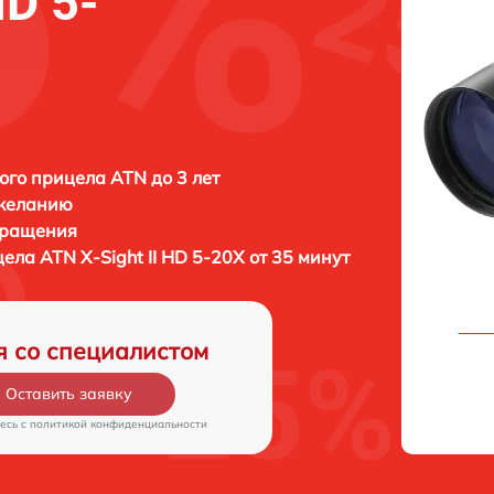
HD 5-
ого прицела ATN до 3 лет
 желанию
бращения
цела
ATN X-Sight II HD 5-20X от 35 минут
я со специалистом
Оставить заявку
есь c
политикой конфиденциальности