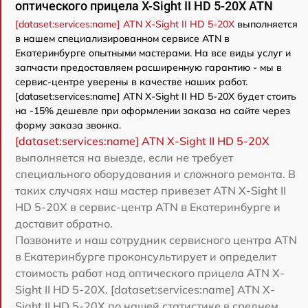
оптического прицела X-Sight II HD 5-20X ATN
[dataset:services:name] ATN X-Sight II HD 5-20X
выполняется
в нашем специализированном сервисе ATN в
Екатеринбурге опытными мастерами. На все виды услуг и
запчасти предоставляем расширенную гарантию - мы в
сервис-центре уверены в качестве наших работ.
[dataset:services:name] ATN X-Sight II HD 5-20X будет стоить
на -15% дешевле при оформлении заказа на сайте через
форму заказа звонка.
[dataset:services:name] ATN X-Sight II HD 5-20X
выполняется на выезде, если не требует
специального оборудования и сложного ремонта. В
таких случаях наш мастер привезет ATN X-Sight II
HD 5-20X в сервис-центр ATN в Екатеринбурге и
доставит обратно.
Позвоните и наш сотрудник сервисного центра ATN
в Екатеринбурге проконсультирует и определит
стоимость работ над оптического прицела ATN X-
Sight II HD 5-20X. [dataset:services:name] ATN X-
Sight II HD 5-20X по нашей статистике в среднем