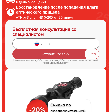
в день обращения
Восстановление после попадания влаги
оптического прицела
ATN X-Sight II HD 5-20X от 35 минут
Бесплатная консультация со
специалистом
Оставить заявку
Нажимая на кнопку "Оставить заявку" Вы соглашаетесь c
политикой
конфиденциальности
Скидка по
-20%
предварительной