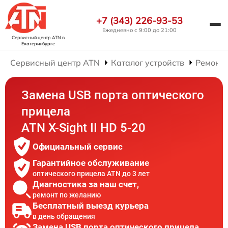
+7 (343) 226-93-53
Ежедневно с 9:00 до 21:00
Сервисный центр ATN
в
Екатеринбурге
Сервисный центр ATN
Каталог устройств
Ремонт 
Замена USB порта оптического
прицела
ATN X-Sight II HD 5-20
Официальный сервис
Гарантийное обслуживание
оптического прицела ATN до 3 лет
Диагностика за наш счет,
ремонт по желанию
Бесплатный выезд курьера
в день обращения
Замена USB порта оптического прицела