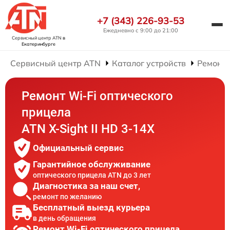
+7 (343) 226-93-53
Ежедневно с 9:00 до 21:00
Сервисный центр ATN
в
Екатеринбурге
Сервисный центр ATN
Каталог устройств
Ремонт 
Ремонт Wi-Fi оптического
прицела
ATN X-Sight II HD 3-14X
Официальный сервис
Гарантийное обслуживание
оптического прицела ATN до 3 лет
Диагностика за наш счет,
ремонт по желанию
Бесплатный выезд курьера
в день обращения
Ремонт Wi-Fi оптического прицела