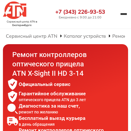
+7 (343) 226-93-53
Ежедневно с 9:00 до 21:00
Сервисный центр ATN
в
Екатеринбурге
Сервисный центр ATN
Каталог устройств
Ремонт 
Ремонт контроллеров
оптического прицела
ATN X-Sight II HD 3-14
Официальный сервис
Гарантийное обслуживание
оптического прицела ATN до 3 лет
Диагностика за наш счет,
ремонт по желанию
Бесплатный выезд курьера
в день обращения
Ремонт контроллеров оптического