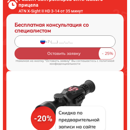
прицела
ATN X-Sight II HD 3-14 от 35 минут
Бесплатная консультация со
специалистом
Оставить заявку
Нажимая на кнопку "Оставить заявку" Вы соглашаетесь c
политикой
конфиденциальности
Скидка по
-20%
предварительной
записи на сайте