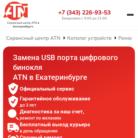
+7 (343) 226-93-53
Ежедневно с 9:00 до 21:00
Сервисный центр ATN
в
Екатеринбурге
Сервисный центр ATN
Каталог устройств
Ремонт
Замена USB порта цифрового
бинокля
ATN в Екатеринбурге
Официальный сервис
Гарантийное обслуживание
до 3 лет
Диагностика за наш счет,
ремонт по желанию
Бесплатный выезд курьера
в день обращения
Срочный ремонт