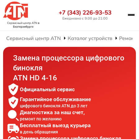
+7 (343) 226-93-53
Ежедневно с 9:00 до 21:00
Сервисный центр ATN
в
Екатеринбурге
Сервисный центр ATN
Каталог устройств
Ремонт
Замена процессора цифрового
бинокля
ATN HD 4-16
Официальный сервис
Гарантийное обслуживание
цифрового бинокля ATN до 3 лет
Диагностика за наш счет,
ремонт по желанию
Бесплатный выезд курьера
в день обращения
Замена процессора цифрового бинокля