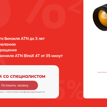
о бинокля ATN до 3 лет
 желанию
бращения
бинокля
ATN BinoX 4T от 35 минут
я со специалистом
Оставить заявку
есь c
политикой конфиденциальности