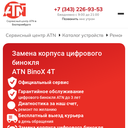
+7 (343) 226-93-53
Ежедневно с 9:00 до 21:00
Позвонить
мне утром
Сервисный центр ATN
в
Екатеринбурге
Сервисный центр ATN
Каталог устройств
Ремонт
Замена корпуса цифрового
бинокля
ATN BinoX 4T
Официальный сервис
Гарантийное обслуживание
цифрового бинокля ATN до 3 лет
Диагностика за наш счет,
ремонт по желанию
Бесплатный выезд курьера
в день обращения
Замена корпуса цифрового бинокля